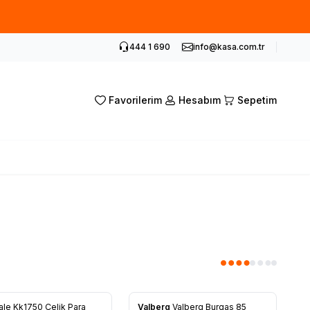
siz kupon.
444 1 690
info@kasa.com.tr
Favorilerim
Hesabım
Sepetim
ale Kk1750 Çelik Para
Valberg
Valberg Burgas 85