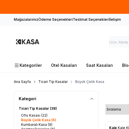
İlk defa 
Mağazalarımız
Ödeme Seçenekleri
Teslimat Seçenekleri
İletişim
Kategoriler
Otel Kasaları
Saat Kasaları
Blo
Ana Sayfa
Ticari Tip Kasalar
Büyük Çelik Kasa
Büyük
Kategori
Ticari Tip Kasalar
(38)
Ofis Kasası
(22)
Büyük Çelik Kasa
(6)
Kumbaralı Kasa
(9)
Kale
Kale K