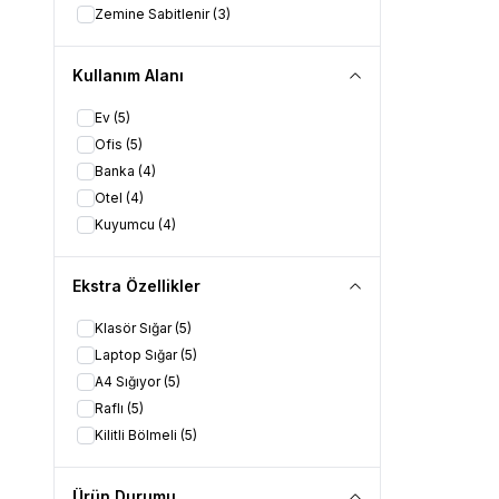
kasalar bu ö
Zemine Sabitlenir
(3)
5. Büyük Çeli
Büyük çelik k
Kullanım Alanı
çelik malzem
olabilir.
Ev
(5)
Taşınabilirli
Ofis
(5)
ağır modelle
Banka
(4)
kasanın ağır
Otel
(4)
Büyük çelik k
Kuyumcu
(4)
işlerini kola
6. Büyük Çeli
Büyük çelik k
Ekstra Özellikler
büyük müşter
Klasör Sığar
(5)
Bunun yanınd
Konaklamak i
Laptop Sığar
(5)
Bunların yan
A4 Sığıyor
(5)
belgeleri sak
Raflı
(5)
Büyük çelik 
Kilitli Bölmeli
(5)
olumsuz duru
7. Ofis kull
Ürün Durumu