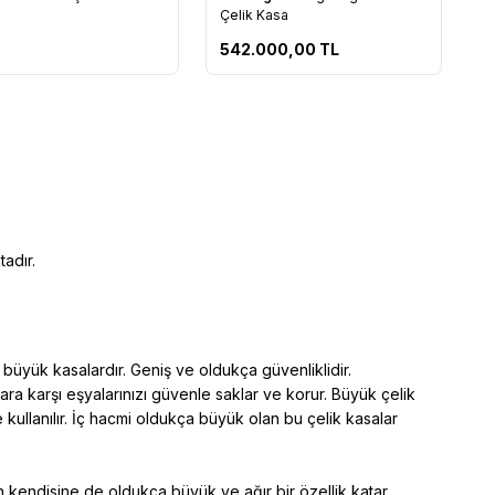
rilere Ekle
Favorilere Ekle
Çelik Kasa
542.000,00
TL
adır.
 büyük kasalardır. Geniş ve oldukça güvenliklidir.
ra karşı eşyalarınızı güvenle saklar ve korur. Büyük çelik
kullanılır. İç hacmi oldukça büyük olan bu çelik kasalar
n kendisine de oldukça büyük ve ağır bir özellik katar.