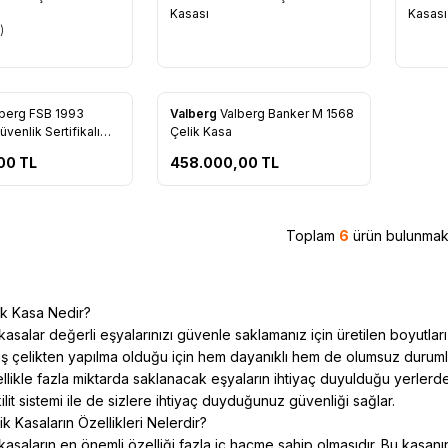
re Ekle
Favorilere Ekle
Favo
Kasası
Kasası
)
Ön Sipariş Ver!
lberg FSB 1993
Valberg
Valberg Banker M 1568
re Ekle
Favorilere Ekle
venlik Sertifikalı
Çelik Kasa
ı
00
TL
458.000,00
TL
Toplam
6
ürün bulunmakt
ik Kasa Nedir?
kasalar değerli eşyalarınızı güvenle saklamanız için üretilen boyutları
iş çelikten yapılma olduğu için hem dayanıklı hem de olumsuz durumla
llikle fazla miktarda saklanacak eşyaların ihtiyaç duyulduğu yerlerde 
lit sistemi ile de sizlere ihtiyaç duyduğunuz güvenliği sağlar.
k Kasaların Özellikleri Nelerdir?
kasaların en önemli özelliği fazla iç hacme sahip olmasıdır. Bu kasanı