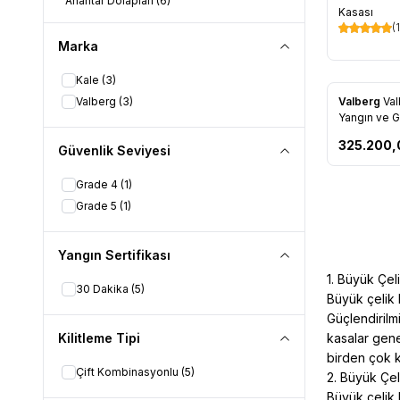
Anahtar Dolapları
(6)
Favorile
Kasası
(1
Marka
Kale
(3)
Valberg
(3)
Valberg
Va
Favorile
Yangın ve Gü
Evrak Kasas
325.200,
Güvenlik Seviyesi
Grade 4
(1)
Grade 5
(1)
Yangın Sertifikası
1. Büyük Çel
30 Dakika
(5)
Büyük çelik 
Güçlendirilm
Kilitleme Tipi
kasalar gene
birden çok ki
Çift Kombinasyonlu
(5)
2. Büyük Çeli
Büyük çelik 