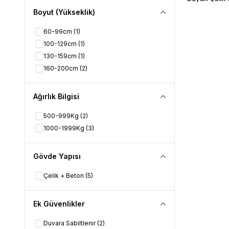
Dolayısıyla k
Boyut (Yükseklik)
Genişliği do
60-99cm
(1)
yardımcı olur
Dayanıklı ve 
100-129cm
(1)
saldırılara k
130-159cm
(1)
Birçok büyük 
160-200cm
(2)
mevcuttur.
Yangına ve s
Ağırlık Bilgisi
çelik kasa al
İhtiyaç duyu
500-999Kg
(2)
3. Büyük Çeli
1000-1999Kg
(3)
Büyük çelik 
Büyük bir sa
kasaları büt
Gövde Yapısı
4. Büyük Çeli
Çelik + Beton
(5)
Büyük çelik 
olduğu görü
Yüksekliği 5
Ek Güvenlikler
kesin ölçüle
gösterebilen
Duvara Sabiltlenir
(2)