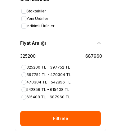
Büyük çelik 
belge ve evr
Stoktakiler
Kilogram ola
Yeni Ürünler
güvenlik önl
İndirimli Ürünler
8. Büyük Çel
Büyük çelik 
üreticiye değ
Fiyat Aralığı
gibi ekstra ü
Yangına dayan
kasaların yan
325200 TL - 397752 TL
Sonuç olarak
397752 TL - 470304 TL
yangına daya
470304 TL - 542856 TL
9. Büyük çel
Genel olarak
542856 TL - 615408 TL
bir duruma ge
615408 TL - 687960 TL
üretilmişlerdi
Eğer kasayı 
10. Büyük çel
Filtrele
Büyük çelik k
kombinasyonla
11. Büyük çel