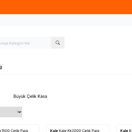
üye olup, sipariş verecek olan ziyaretçilerimize 50TL tutarında ücret
g
 Çelik Kasa
k1500 Çelik Para
Kale
Kale Kk2000 Çelik Para
Kale
K