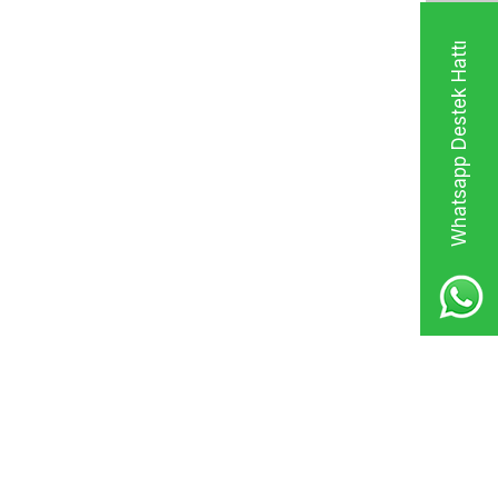
Whatsapp Destek Hattı
dır. Büyük çelik kasaların ağırlıkları, boyuta ve yapıldığı
asa genellikle 50 kg'den başlayıp, 200 kg'ye kadar ağır
monte edilmeleri gerektiği için sınırlıdır. Özellikle büyük ve
şıma sırasında dikkat edilmesi gereken hususlar arasında,
ı önemlidir.
 taşınabilirlikleri daha azdır. Ancak bazı modellerde taşıma
değiştirmesini bir miktar kolaylaştırabilir.
uyulduğu yer bankalar, ofisler ve finans kurumlarıdır. Bu gibi
lik kasalar oldukça kullanışlı ve güvenlidir.
lduğu yerlerde de büyük çelik kasalar oldukça kullanışlıdır.
kasalar güven sağlamaktadır.
lar kullanılmaktadır. Nakit para saklamak için veya değerli
lanlarda değerli eşyaların korunması ve hırsızlık gibi
li olduğu her türlü ortamda tercih edilebilirler.