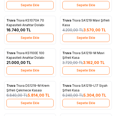
Sepete Ekle
Sepete Ekle
Truva
Truva KS1070A 70
Truva
Truva SA1219 Mavi Şifreli
%
15
Favorilere Ekle
Favorilere Ekle
Kapasiteli Anahtar Dolabı
Kasa
16.740,00
TL
4.200,00
TL
3.570,00
TL
Sepete Ekle
Sepete Ekle
Truva
Truva KS1100E 100
Truva
Truva SA1219-M Mavi
%
15
Favorilere Ekle
Favorilere Ekle
Kapasiteli Anahtar Dolabı
Şifreli Kasa
21.000,00
TL
3.720,00
TL
3.162,00
TL
Sepete Ekle
Sepete Ekle
Truva
Truva DS1219-M Krem
Truva
Truva SA1219-L17 Siyah
%
15
%
15
Favorilere Ekle
Favorilere Ekle
Şifreli Çekmece Kasası
Şifreli Kasa
6.840,00
TL
5.814,00
TL
6.240,00
TL
5.304,00
TL
Sepete Ekle
Sepete Ekle