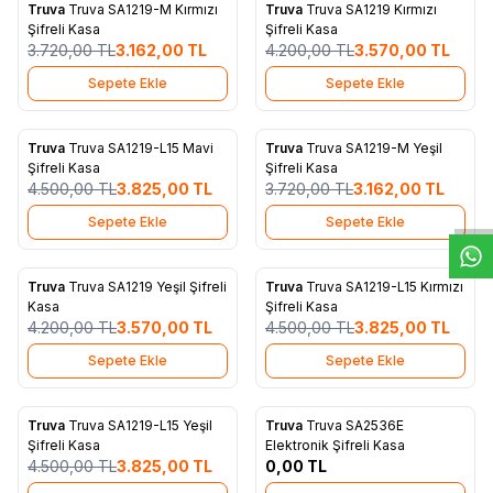
Truva
Truva SA1219-M Kırmızı
Truva
Truva SA1219 Kırmızı
%
15
%
15
Favorilere Ekle
Favorilere Ekle
Şifreli Kasa
Şifreli Kasa
3.720,00
TL
3.162,00
TL
4.200,00
TL
3.570,00
TL
Sepete Ekle
Sepete Ekle
Truva
Truva SA1219-L15 Mavi
Truva
Truva SA1219-M Yeşil
%
15
%
15
W
h
t
s
a
p
p
D
e
s
e
H
a
t
t
Favorilere Ekle
Favorilere Ekle
Şifreli Kasa
Şifreli Kasa
4.500,00
TL
3.825,00
TL
3.720,00
TL
3.162,00
TL
Sepete Ekle
Sepete Ekle
Truva
Truva SA1219 Yeşil Şifreli
Truva
Truva SA1219-L15 Kırmızı
%
15
%
15
Favorilere Ekle
Favorilere Ekle
Kasa
Şifreli Kasa
4.200,00
TL
3.570,00
TL
4.500,00
TL
3.825,00
TL
Sepete Ekle
Sepete Ekle
Truva
Truva SA1219-L15 Yeşil
Truva
Truva SA2536E
%
15
Favorilere Ekle
Favorilere Ekle
Şifreli Kasa
Elektronik Şifreli Kasa
4.500,00
TL
3.825,00
TL
0,00
TL