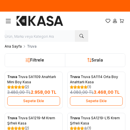
İlk defa üye olup, sipariş verecek olan ziyaretçilerimize 50TL tutarında
ücretsiz kupon.
Favorilerim
Hesabım
Sepet
Ana Sayfa
Truva
Filtrele
Sırala
Truva
Truva SA1109 Anahtarlı
Truva
Truva SA1114 Orta Boy
%
15
%
15
Favorilere Ekle
Favorilere Ekle
Mini Boy Kasa
Anahtarlı Kasa
(2)
(1)
3.480,00
TL
2.958,00
TL
4.080,00
TL
3.468,00
TL
Sepete Ekle
Sepete Ekle
Truva
Truva SA1219-M Krem
Truva
Truva SA1219-L15 Krem
%
15
%
15
Favorilere Ekle
Favorilere Ekle
Şifreli Kasa
Şifreli Kasa
(2)
(1)