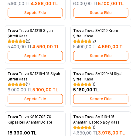
5.160,00
TL
4.386,00
TL
6.000,00
TL
5.100,00
TL
Sepete Ekle
Sepete Ekle
Truva
Truva SA1219 Siyah
Truva
Truva SA1219 Krem
%
15
%
15
Favorilere Ekle
Favorilere Ekle
Şifreli Kasa
Şifreli Kasa
(2)
(2)
5.400,00
TL
4.590,00
TL
5.400,00
TL
4.590,00
TL
Sepete Ekle
Sepete Ekle
Truva
Truva SA1219-L15 Siyah
Truva
Truva SA1219-M Siyah
%
15
Favorilere Ekle
Favorilere Ekle
Şifreli Kasa
Şifreli Kasa
(1)
(1)
6.000,00
TL
5.100,00
TL
5.160,00
TL
Sepete Ekle
Sepete Ekle
Truva
Truva KS1070E 70
Truva
Truva SA1119-L15
%
15
Favorilere Ekle
Favorilere Ekle
Kapasiteli Anahtar Dolabı
Anahtarlı Laptop Boy Kasa
(1)
18.360,00
TL
4.680,00
TL
3.978,00
TL