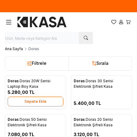
İlk defa üye olup, sipariş verecek olan ziyaretçilerimize 50TL tutarında
ücretsiz kupon.
Favorilerim
Hesabım
Sepet
Ana Sayfa
Doras
Filtrele
Sırala
Ön Sipariş Ver!
Doras
Doras 20W Serisi
Doras
Doras 30 Serisi
Favorilere Ekle
Favorilere Ekle
Laptop Boy Kasa
Elektronik Şifreli Kasa
5.280,00
TL
Sepete Ekle
5.400,00
TL
ipariş Ver!
Ön Sipariş Ver!
Doras
Doras 50 Serisi
Doras
Doras 20 Serisi
Favorilere Ekle
Favorilere Ekle
Elektronik Şifreli Kasa
Elektronik Şifreli Kasa
7.080,00
TL
3.120,00
TL