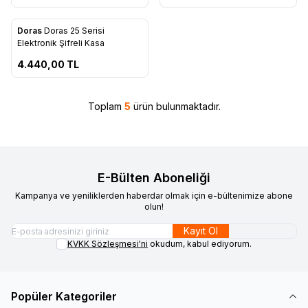
ipariş Ver!
Doras
Doras 25 Serisi
Favorilere Ekle
Elektronik Şifreli Kasa
4.440,00
TL
Toplam
5
ürün bulunmaktadır.
E-Bülten Aboneliği
Kampanya ve yeniliklerden haberdar olmak için e-bültenimize abone
olun!
Kayıt Ol
KVKK Sözleşmesi'ni
okudum, kabul ediyorum.
W
h
t
s
a
p
p
D
e
s
e
H
a
t
t
Popüler Kategoriler