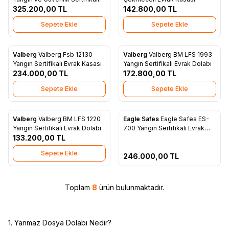
Favorilere Ekle
Favorilere Ekle
Evrak Kasası
325.200,00
TL
142.800,00
TL
Sepete Ekle
Sepete Ekle
Valberg
Valberg Fsb 12130
Valberg
Valberg BM LFS 1993
Favorilere Ekle
Favorilere Ekle
Yangın Sertifikalı Evrak Kasası
Yangın Sertifikalı Evrak Dolabı
234.000,00
TL
172.800,00
TL
Sepete Ekle
Sepete Ekle
Ön Sipariş Ver!
Valberg
Valberg BM LFS 1220
Eagle Safes
Eagle Safes ES-
Favorilere Ekle
Favorilere Ekle
Yangın Sertifikalı Evrak Dolabı
700 Yangın Sertifikalı Evrak
133.200,00
TL
Kasası
Sepete Ekle
246.000,00
TL
Toplam
8
ürün bulunmaktadır.
1. Yanmaz Dosya Dolabı Nedir?