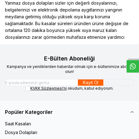
Yanmaz dosya dolapları sizler için değerli dosyalarınızı,
belgelerinizi ve elektronik depolama aygıtlarınızı yangının
meydana getirmiş olduğu yüksek ısıya karşı koruma
sağlamaktadır. Bu kasalar süreleri üründen ürüne değişse de
ortalama 120 dakika boyunca yüksek ısıya maruz kalan
dosyalarınızı zarar görmeden muhafaza etmenize yardımcı
W
h
t
s
a
p
p
D
e
s
e
H
a
t
t
olur.
2.Yanmaz Dosya Dolaplarının Özellikleri Nelerdir?
Yanmaz dosya dolapları yangına dayanıklı malzemelerden
E-Bülten Aboneliği
yapılmaktadır. Yüksek ısıya dayanıklı çelik ve özel kaplamalar
Kampanya ve yeniliklerden haberdar olmak için e-bültenimize abone
sayesinde bu dolaplar emanetlerinize en iyi şekilde koruma
olun!
sağlarlar.
Kayıt Ol
Yanmaz dosya dolapları yangın karşı dayanıklılık sertifikasına
KVKK Sözleşmesi'ni
okudum, kabul ediyorum.
sahip dolaplardır. Belirli testlere tabii tutularak yanmazlık
özelliğini kazanırlar. Dolapların aşırı ısıya karşı dirençleri de bu
sertifikalarda yer almaktadır. 30 dakika, 120 dakika gibi
Popüler Kategoriler
sürelerle yangına dayanıklı olabilmektedirler.
Bu dolapların bir başka özelliği ise sadece dışardan maruz
Saat Kasaları
bırakılan yüksek ısıya karşı dirençli değil aynı zamanda neme
Dosya Dolapları
ve dumana karşı da dirençli olmalarıdır. Buna ek olarak birçok