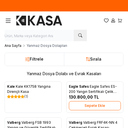
İlk defa üye olup, sipariş verecek olan ziyaretçilerimize 50TL tutarında
ücretsiz kupon.
Favorilerim
Hesabım
Sepet
Ana Sayfa
Yanmaz Dosya Dolapları
Filtrele
Sırala
Yanmaz Dosya Dolabı ve Evrak Kasaları
Kale
Kale KK1758 Yangına
Eagle Safes
Eagle Safes ES-
Favorilere Ekle
Favorilere Ekle
Dirençli Kasa
200 Yangın Sertifikalı Çelik
(1)
Kasa
130.800,00
TL
Sepete Ekle
Valberg
Valberg FSB 1993
Valberg
Valberg FRF4K-NN 4
Yangın ve Güvenlik Sertifikalı
Çekmeceli Evrak Kasası