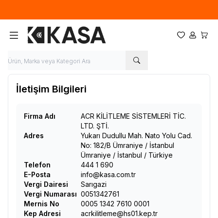
İlk defa üye olup, sipariş verecek olan ziyaretçilerimize 50TL tutarında
ücretsiz kupon.
Favorilerim
Hesabım
Sepet
İletişim Bilgileri
Firma Adı
ACR KİLİTLEME SİSTEMLERİ TİC.
LTD. ŞTİ.
Adres
Yukarı Dudullu Mah. Nato Yolu Cad.
No: 182/B Ümraniye / İstanbul
Ümraniye
/
İstanbul
/
Türkiye
Telefon
444 1 690
E-Posta
info@kasa.com.tr
Vergi Dairesi
Sarıgazi
Vergi Numarası
0051342761
Mernis No
0005 1342 7610 0001
Kep Adresi
acrkilitleme@hs01.kep.tr