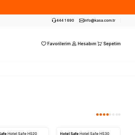
siz kupon.
444 1 690
info@kasa.com.tr
Favorilerim
Hesabım
Sepetim
Safe
Hotel Safe HS20
Hotel Safe
Hotel Safe HS30