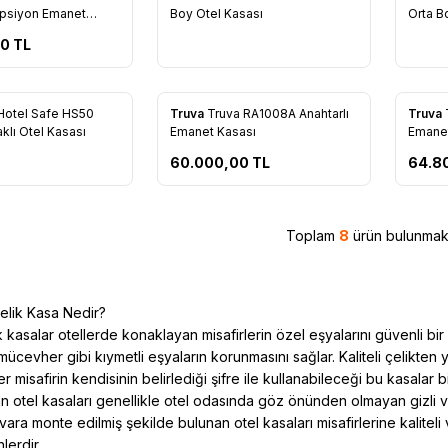
re Ekle
Favorilere Ekle
Favo
psiyon Emanet
Boy Otel Kasası
Orta B
00
TL
Hotel Safe HS50
Truva
Truva RA1008A Anahtarlı
Truva
re Ekle
Favorilere Ekle
Favo
klı Otel Kasası
Emanet Kasası
Emanet
60.000,00
TL
64.8
Toplam
8
ürün bulunmakt
Çelik Kasa Nedir?
ik kasalar otellerde konaklayan misafirlerin özel eşyalarını güvenli bi
ücevher gibi kıymetli eşyaların korunmasını sağlar. Kaliteli çelikten
er misafirin kendisinin belirlediği şifre ile kullanabileceği bu kasalar b
n otel kasaları genellikle otel odasında göz önünden olmayan gizli
vara monte edilmiş şekilde bulunan otel kasaları misafirlerine kalite
nlerdir.