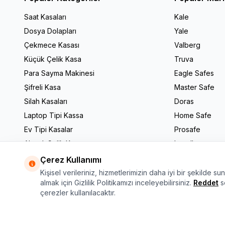
gelen kasala
Saat Kasaları
Kale
Otel tipi çe
Dosya Dolapları
Yale
sahiptir. Se
Çekmece Kasası
Valberg
Büyük ve çok
Küçük Çelik Kasa
Truva
kasa modeller
5. Otel Tipi 
Para Sayma Makinesi
Eagle Safes
Küçük, orta 
Şifreli Kasa
Master Safe
Küçük kasalar
Silah Kasaları
Doras
ise 9 ila 20 
Laptop Tipi Kassa
Home Safe
Orta boyutlu
yine 25 cm i
Ev Tipi Kasalar
Prosafe
Resepsiyon t
Alarmlı Çelik Kasa
Lucell
gözlü bir re
Tüm Markalar
Çerez Kullanımı
kasa türünd
6. Otel Tipi 
Kişisel verileriniz, hizmetlerimizin daha iyi bir şekilde su
Otel çelik ka
almak için Gizlilik Politikamızı inceleyebilirsiniz.
Reddet
se
çerezler kullanılacaktır.
taşınamaz bi
müşteri için 
7. Otel Tipi