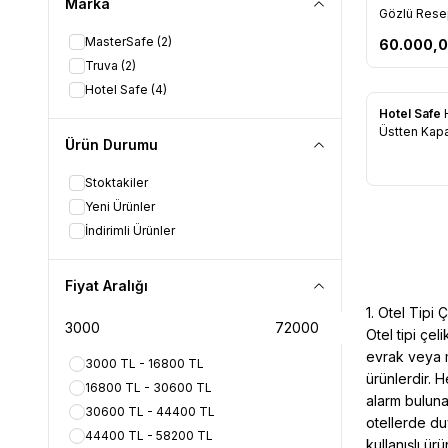
Marka
Favorile
Gözlü Rese
Kasası
MasterSafe
(2)
60.000,
Truva
(2)
Hotel Safe
(4)
Hotel Safe
Favorile
Üstten Kapa
Ürün Durumu
Stoktakiler
Yeni Ürünler
İndirimli Ürünler
Fiyat Aralığı
1. Otel Tipi 
Otel tipi çel
evrak veya m
3000 TL - 16800 TL
ürünlerdir. H
16800 TL - 30600 TL
alarm buluna
30600 TL - 44400 TL
otellerde du
44400 TL - 58200 TL
kullanışlı ürü