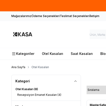
İlk defa 
Mağazalarımız
Ödeme Seçenekleri
Teslimat Seçenekleri
İletişim
Kategoriler
Otel Kasaları
Saat Kasaları
Blo
Ana Sayfa
Otel Kasaları
Kategori
Otel Kasaları
(8)
Resepsiyon Emanet Kasaları
(4)
MasterSaf