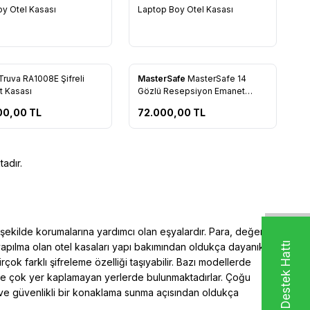
rilere Ekle
Favorilere Ekle
oy Otel Kasası
Laptop Boy Otel Kasası
Ön Sipariş Ver!
Truva RA1008E Şifreli
MasterSafe
MasterSafe 14
rilere Ekle
Favorilere Ekle
 Kasası
Gözlü Resepsiyon Emanet
Kasası
00,00
TL
72.000,00
TL
adır.
r şekilde korumalarına yardımcı olan eşyalardır. Para, değerli
Whatsapp Destek Hattı
 yapılma olan otel kasaları yapı bakımından oldukça dayanıklı
irçok farklı şifreleme özelliği taşıyabilir. Bazı modellerde
 ve çok yer kaplamayan yerlerde bulunmaktadırlar. Çoğu
li ve güvenlikli bir konaklama sunma açısından oldukça