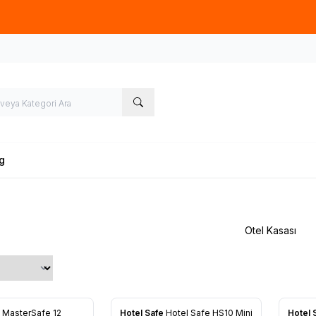
üye olup, sipariş verecek olan ziyaretçilerimize 50TL tutarında ücret
g
Otel Kasası
e
MasterSafe 12
Hotel Safe
Hotel Safe HS10 Mini
Hotel 