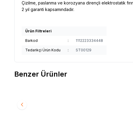
Çizilme, paslanma ve korozyana dirençli elektrostatik fırın
2 yıl garanti kapsamındadır.
Ürün Filtreleri
Barkod
:
1112223334448
Tedarikçi Ürün Kodu
:
ST00129
Benzer Ürünler
Kale
Kale KK400 Elektronik Şifreli Çelik Kasa
Kale
Kal
Favorilere Ekle
Favori
(1)