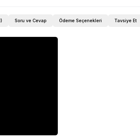
r (1)
Soru ve Cevap
Ödeme Seçenekleri
Tavsiye Et