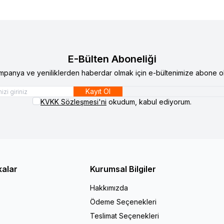
E-Bülten Aboneliği
mpanya ve yeniliklerden haberdar olmak için e-bültenimize abone ol
Kayıt Ol
KVKK Sözleşmesi'ni
okudum, kabul ediyorum.
kalar
Kurumsal Bilgiler
Hakkımızda
Ödeme Seçenekleri
Teslimat Seçenekleri