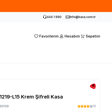
siz kupon.
444 1 690
info@kasa.com.tr
Favorilerim
Hesabım
Sepetim
1219-L15 Krem Şifreli Kasa
00129
(1)