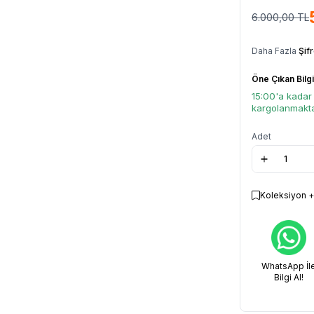
6.000,00
TL
Daha Fazla
Şif
Öne Çıkan Bilgi
15:00'a kadar 
kargolanmakta
Adet
Koleksiyon +
WhatsApp İl
Bilgi Al!