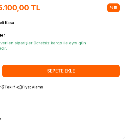
5.100,00
TL
%
15
reli Kasa
ler
verilen siparişler ücretsiz kargo ile aynı gün
dır.
SEPETE EKLE
Teklif +
Fiyat Alarmı
e