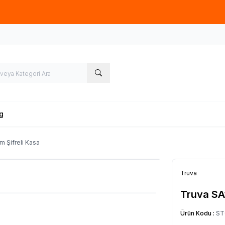
üye olup, sipariş verecek olan ziyaretçilerimize 50TL tutarında ücret
g
m Şifreli Kasa
Truva
Truva SA
Ürün Kodu :
ST