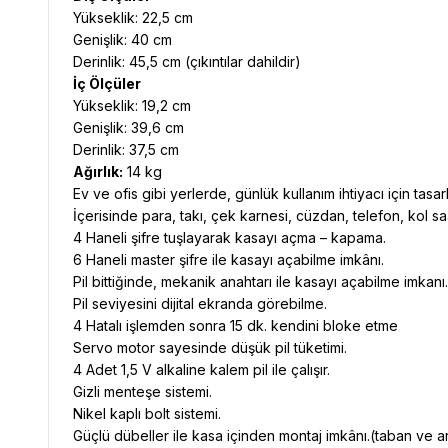
Yükseklik: 22,5 cm
Genişlik: 40 cm
Derinlik: 45,5 cm (çıkıntılar dahildir)
İç Ölçüler
Yükseklik: 19,2 cm
Genişlik: 39,6 cm
Derinlik: 37,5 cm
Ağırlık:
14 kg
Ev ve ofis gibi yerlerde, günlük kullanım ihtiyacı için tasarl
İçerisinde para, takı, çek karnesi, cüzdan, telefon, kol sa
4 Haneli şifre tuşlayarak kasayı açma – kapama.
6 Haneli master şifre ile kasayı açabilme imkânı.
Pil bittiğinde, mekanik anahtarı ile kasayı açabilme imkanı.
Pil seviyesini dijital ekranda görebilme.
4 Hatalı işlemden sonra 15 dk. kendini bloke etme
Servo motor sayesinde düşük pil tüketimi.
4 Adet 1,5 V alkaline kalem pil ile çalışır.
Gizli menteşe sistemi.
Nikel kaplı bolt sistemi.
Güçlü dübeller ile kasa içinden montaj imkânı.(taban ve ar