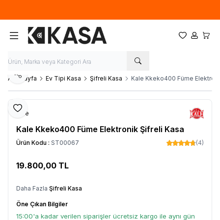
İlk defa üye olup, sipariş verecek olan ziyaretçilerimize 50TL tutarında
ücretsiz kupon.
Favorilerim
Hesabım
Sepet
Paylaş
Ana Sayfa
Ev Tipi Kasa
Şifreli Kasa
Kale Kkeko400 Füme Elektronik
Favoriye Ekle
Kale
Kale Kkeko400 Füme Elektronik Şifreli Kasa
Ürün Kodu :
ST00067
(4)
19.800,00
TL
SEPETE EKLE
Daha Fazla
Şifreli Kasa
Öne Çıkan Bilgiler
15:00'a kadar verilen siparişler ücretsiz kargo ile aynı gün