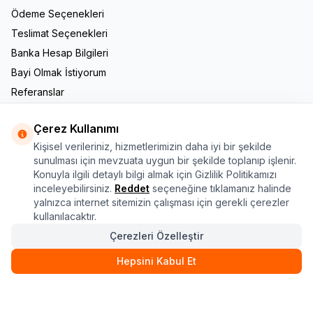
Ödeme Seçenekleri
Teslimat Seçenekleri
Banka Hesap Bilgileri
Bayi Olmak İstiyorum
Referanslar
İletişim
Çerez Kullanımı
Adres & İletişim
Kişisel verileriniz, hizmetlerimizin daha iyi bir şekilde
Adres
sunulması için mevzuata uygun bir şekilde toplanıp işlenir.
Yukarı Dudullu Mah. Nato Yolu Cad. No: 182/B Ümraniye /
Konuyla ilgili detaylı bilgi almak için Gizlilik Politikamızı
İstanbul
inceleyebilirsiniz.
Reddet
seçeneğine tıklamanız halinde
Telefon
yalnızca internet sitemizin çalışması için gerekli çerezler
444 1 690
kullanılacaktır.
E-Posta
Çerezleri Özelleştir
info@kasa.com.tr
Hepsini Kabul Et