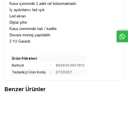
Kasa içerisinde 1 adet raf bulunmaktadır.
W
h
t
s
a
p
p
D
e
s
e
H
a
t
t
İç aydınlatıcı led ışık
Led ekran
Dijital şifre
Kasa zemininde halı / kadife
Duvara montaj yapılabilir.
2 Yıl Garanti.
Ürün Filtreleri
Barkod
:
8699303907813
Tedarikçi Ürün Kodu
:
ST00067
Benzer Ürünler
Kale
Kale KK400 Elektronik
Kale
Kale KK600 Elektronik
Favorilere Ekle
Favorilere Ekle
Şifreli Çelik Kasa
Şifreli Çelik Kasa
(1)
(2)