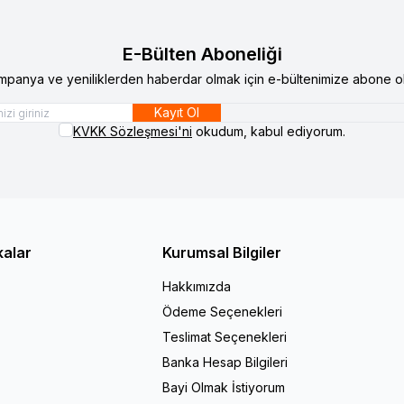
E-Bülten Aboneliği
mpanya ve yeniliklerden haberdar olmak için e-bültenimize abone ol
Kayıt Ol
KVKK Sözleşmesi'ni
okudum, kabul ediyorum.
kalar
Kurumsal Bilgiler
Hakkımızda
Ödeme Seçenekleri
Teslimat Seçenekleri
Banka Hesap Bilgileri
Bayi Olmak İstiyorum