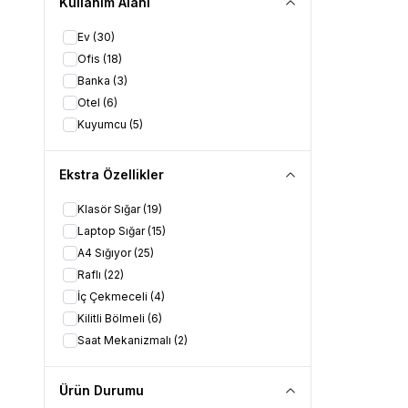
Kullanım Alanı
Ev
(30)
Ofis
(18)
Banka
(3)
Otel
(6)
Kuyumcu
(5)
Ekstra Özellikler
Klasör Sığar
(19)
Laptop Sığar
(15)
A4 Sığıyor
(25)
Raflı
(22)
İç Çekmeceli
(4)
Kilitli Bölmeli
(6)
Saat Mekanizmalı
(2)
Ürün Durumu