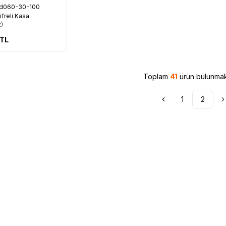
Kd060-30-100
re Ekle
ifreli Kasa
2)
TL
Toplam
41
ürün bulunmak
1
2