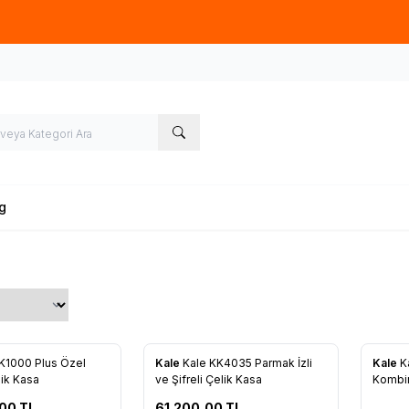
üye olup, sipariş verecek olan ziyaretçilerimize 50TL tutarında ücret
g
K1000 Plus Özel
Kale
Kale KK4035 Parmak İzli
Kale
K
re Ekle
Favorilere Ekle
Favo
ik Kasa
ve Şifreli Çelik Kasa
Kombin
,00
TL
61.200,00
TL