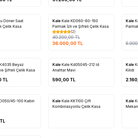
%
10
%
20
lu Döner Saat
Kale
Kale KD060-60-150
Kale
K
re Ekle
Favorilere Ekle
Favo
ı Çelik Kasa
Parmak İzli ve Şifreli Çelik Kasa
Parmak
(2)
40.200,00
TL
36.000,00
TL
6.900
KK4035 Beyaz
Kale
Kale Kd05045-212 Id
Kale
K
re Ekle
Favorilere Ekle
Favo
ve Şifreli Çelik Kasa
Anahtar Mavi
Kilidi
0
TL
590,00
TL
2.160
KD050/45-100 Kabin
Kale
Kale KK1100 Çift
Kale
K
re Ekle
Favorilere Ekle
Favo
Kombinasyonlu Çelik Kasa
Mekani
TL