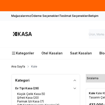
İlk defa 
Mağazalarımız
Ödeme Seçenekleri
Teslimat Seçenekleri
İletişim
Kategoriler
Otel Kasaları
Saat Kasaları
Blo
Ana Sayfa
Kale
Kategori
Ev Tipi Kasa
(28)
Kale
Kale K
Küçük Çelik Kasa
(5)
Favorile
Tasarım Çel
Şifreli Kasa
(20)
Parmak İzli Kasa
(7)
432.000