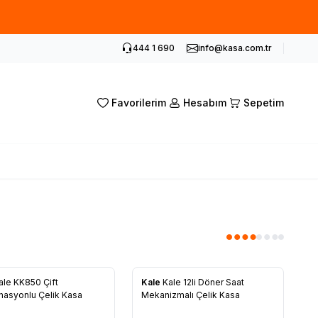
siz kupon.
444 1 690
info@kasa.com.tr
Favorilerim
Hesabım
Sepetim
ale KK850 Çift
Kale
Kale 12li Döner Saat
rilere Ekle
Favorilere Ekle
asyonlu Çelik Kasa
Mekanizmalı Çelik Kasa