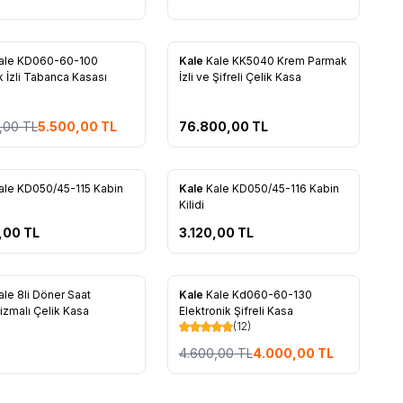
ale KD060-60-100
Kale
Kale KK5040 Krem Parmak
rilere Ekle
Favorilere Ekle
 İzli Tabanca Kasası
İzli ve Şifreli Çelik Kasa
,00
TL
5.500,00
TL
76.800,00
TL
ale KD050/45-115 Kabin
Kale
Kale KD050/45-116 Kabin
rilere Ekle
Favorilere Ekle
Kilidi
,00
TL
3.120,00
TL
Ön Sipariş Ver!
%
13
ale 8li Döner Saat
Kale
Kale Kd060-60-130
rilere Ekle
Favorilere Ekle
zmalı Çelik Kasa
Elektronik Şifreli Kasa
(12)
4.600,00
TL
4.000,00
TL