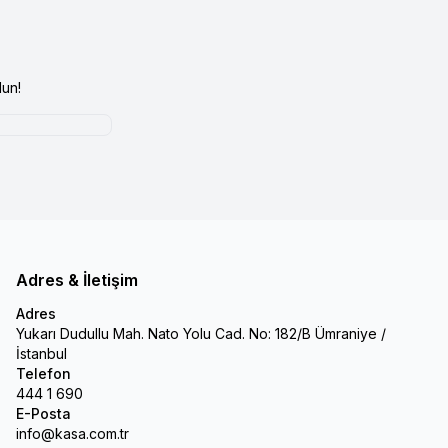
un!
Adres & İletişim
Adres
Yukarı Dudullu Mah. Nato Yolu Cad. No: 182/B Ümraniye /
İstanbul
Telefon
444 1 690
E-Posta
info@kasa.com.tr