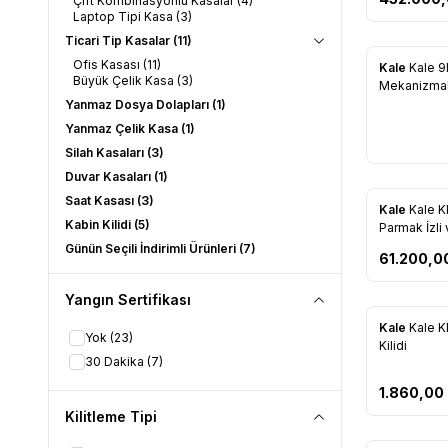
Çift Kombinasyonlu Kasalar
(4)
Laptop Tipi Kasa
(3)
Ticari Tip Kasalar
(11)
Ofis Kasası
(11)
Kale
Kale 9
Büyük Çelik Kasa
(3)
Favorile
Mekanizmal
Yanmaz Dosya Dolapları
(1)
Yanmaz Çelik Kasa
(1)
Silah Kasaları
(3)
Duvar Kasaları
(1)
Saat Kasası
(3)
Kale
Kale 
Favorile
Kabin Kilidi
(5)
Parmak İzli 
Günün Seçili İndirimli Ürünleri
(7)
61.200,0
Yangın Sertifikası
Kale
Kale 
Yok
(23)
Favorile
Kilidi
30 Dakika
(7)
1.860,00
Kilitleme Tipi
Ön Sipariş Ver!