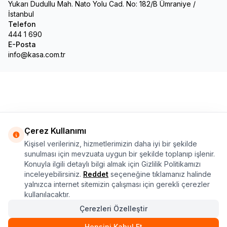
Yukarı Dudullu Mah. Nato Yolu Cad. No: 182/B Ümraniye /
İstanbul
Telefon
444 1 690
E-Posta
info@kasa.com.tr
Çerez Kullanımı
Kişisel verileriniz, hizmetlerimizin daha iyi bir şekilde
sunulması için mevzuata uygun bir şekilde toplanıp işlenir.
Konuyla ilgili detaylı bilgi almak için Gizlilik Politikamızı
inceleyebilirsiniz.
Reddet
seçeneğine tıklamanız halinde
yalnızca internet sitemizin çalışması için gerekli çerezler
kullanılacaktır.
Çerezleri Özelleştir
Hepsini Kabul Et