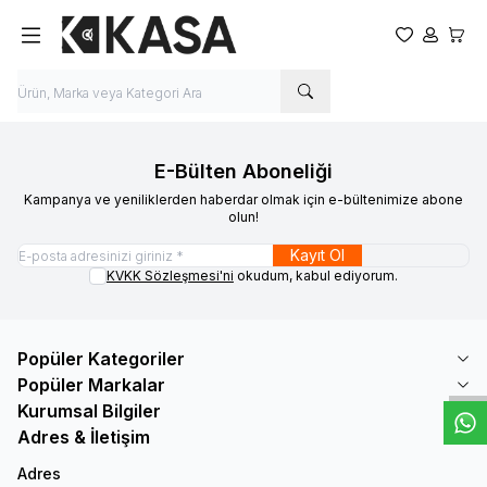
Favorilerim
Hesabım
Sepet
E-Bülten Aboneliği
Kampanya ve yeniliklerden haberdar olmak için e-bültenimize abone
olun!
Kayıt Ol
KVKK Sözleşmesi'ni
okudum, kabul ediyorum.
W
h
t
s
a
p
p
D
e
s
e
H
a
t
t
Popüler Kategoriler
Popüler Markalar
Kurumsal Bilgiler
Adres & İletişim
Adres