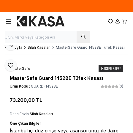
İlk defa üye olup, sipariş verecek olan ziyaretçilerimize 50TL tutarında
ücretsiz kupon.
Favorilerim
Hesabım
Sepet
Paylaş
Ana Sayfa
Silah Kasaları
MasterSafe Guard 14528E Tüfek Kasası
Favoriye Ekle
MasterSafe
MasterSafe Guard 14528E Tüfek Kasası
Ürün Kodu :
GUARD-14528E
(0)
73.200,00
TL
SEPETE EKLE
Daha Fazla
Silah Kasaları
Öne Çıkan Bilgiler
İstanbul içi düz girişe veya asansörünüz ile daire