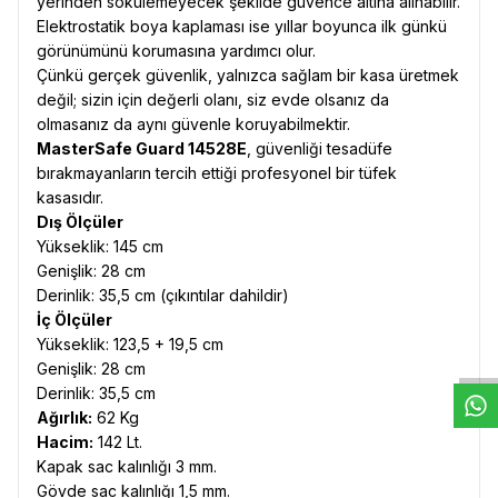
yerinden sökülemeyecek şekilde güvence altına alınabilir.
Elektrostatik boya kaplaması ise yıllar boyunca ilk günkü
görünümünü korumasına yardımcı olur.
Çünkü gerçek güvenlik, yalnızca sağlam bir kasa üretmek
değil; sizin için değerli olanı, siz evde olsanız da
olmasanız da aynı güvenle koruyabilmektir.
MasterSafe Guard 14528E
, güvenliği tesadüfe
bırakmayanların tercih ettiği profesyonel bir tüfek
kasasıdır.
Dış Ölçüler
Yükseklik: 145 cm
Genişlik: 28 cm
Derinlik: 35,5 cm (çıkıntılar dahildir)
W
h
t
s
a
p
p
D
e
s
e
H
a
t
t
İç Ölçüler
Yükseklik: 123,5 + 19,5 cm
Genişlik: 28 cm
Derinlik: 35,5 cm
Ağırlık:
62 Kg
Hacim:
142 Lt.
Kapak sac kalınlığı 3 mm.
Gövde sac kalınlığı 1,5 mm.