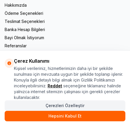
Hakkımızda
Ödeme Seçenekleri
Teslimat Seçenekleri
Banka Hesap Bilgileri
Bayi Olmak İstiyorum
Referanslar
İletişim
Çerez Kullanımı
Adres & İletişim
Kişisel verileriniz, hizmetlerimizin daha iyi bir şekilde
Adres
sunulması için mevzuata uygun bir şekilde toplanıp işlenir.
Yukarı Dudullu Mah. Nato Yolu Cad. No: 182/B Ümraniye /
Konuyla ilgili detaylı bilgi almak için Gizlilik Politikamızı
İstanbul
inceleyebilirsiniz.
Reddet
seçeneğine tıklamanız halinde
Telefon
yalnızca internet sitemizin çalışması için gerekli çerezler
444 1 690
kullanılacaktır.
E-Posta
Çerezleri Özelleştir
info@kasa.com.tr
Hepsini Kabul Et