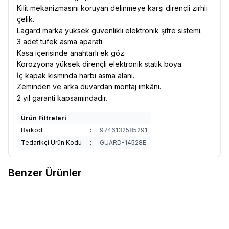
Kilit mekanizmasını koruyan delinmeye karşı dirençli zırhlı
çelik.
Lagard marka yüksek güvenlikli elektronik şifre sistemi.
3 adet tüfek asma aparatı.
Kasa içerisinde anahtarlı ek göz.
Korozyona yüksek dirençli elektronik statik boya.
İç kapak kısmında harbi asma alanı.
Zeminden ve arka duvardan montaj imkânı.
2 yıl garanti kapsamındadır.
Ürün Filtreleri
Barkod
:
9746132585291
Tedarikçi Ürün Kodu
:
GUARD-14528E
Benzer Ürünler
Kale
Kale Kd060-30-110
Kale
Kale KD060-60-100
%
16
%
20
Favorilere Ekle
Favorilere Ekle
Elektronik Şifreli Kasa
Parmak İzli Tabanca Kasası
(2)
6.240,00
TL
5.250,00
TL
6.900,00
TL
5.500,00
TL