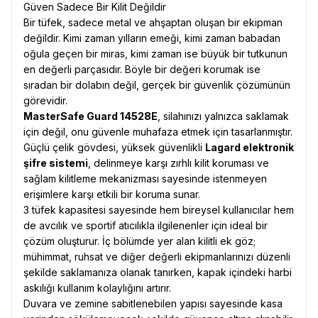
Güven Sadece Bir Kilit Değildir
Bir tüfek, sadece metal ve ahşaptan oluşan bir ekipman
değildir. Kimi zaman yılların emeği, kimi zaman babadan
oğula geçen bir miras, kimi zaman ise büyük bir tutkunun
en değerli parçasıdır. Böyle bir değeri korumak ise
sıradan bir dolabın değil, gerçek bir güvenlik çözümünün
görevidir.
MasterSafe Guard 14528E
, silahınızı yalnızca saklamak
için değil, onu güvenle muhafaza etmek için tasarlanmıştır.
Güçlü çelik gövdesi, yüksek güvenlikli
Lagard elektronik
şifre sistemi
, delinmeye karşı zırhlı kilit koruması ve
sağlam kilitleme mekanizması sayesinde istenmeyen
erişimlere karşı etkili bir koruma sunar.
3 tüfek kapasitesi sayesinde hem bireysel kullanıcılar hem
de avcılık ve sportif atıcılıkla ilgilenenler için ideal bir
çözüm oluşturur. İç bölümde yer alan kilitli ek göz;
mühimmat, ruhsat ve diğer değerli ekipmanlarınızı düzenli
şekilde saklamanıza olanak tanırken, kapak içindeki harbi
askılığı kullanım kolaylığını artırır.
Duvara ve zemine sabitlenebilen yapısı sayesinde kasa