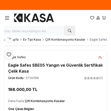
İlk defa üye olup, sipariş verecek olan ziyaretçilerimize 50TL tutarında
ücretsiz kupon.
Favorilerim
Hesabım
Sepet
Paylaş
Ana Sayfa
Ev Tipi Kasa
Çift Kombinasyonlu Kasalar
Eagle Safes SB
Favoriye Ekle
Eagle Safes
Eagle Safes SBE05 Yangın ve Güvenlik Sertifikalı
Çelik Kasa
Ürün Kodu :
ST00156
(0)
198.000,00
TL
SEPETE EKLE
Daha Fazla
Çift Kombinasyonlu Kasalar
Öne Çıkan Bilgiler