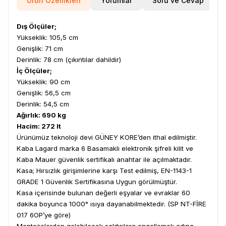
Ürün Özellikleri
Yorumlar
Soru ve Cevap
Dış Ölçüler;
Yükseklik: 105,5 cm
Genişlik: 71 cm
Derinlik: 78 cm (çıkıntılar dahildir)
İç Ölçüler;
Yükseklik: 90 cm
Genişlik: 56,5 cm
Derinlik: 54,5 cm
Ağırlık: 690 kg
Hacim: 272 lt
Ürünümüz teknoloji devi GÜNEY KORE’den ithal edilmiştir.
Kaba Lagard marka 6 Basamaklı elektronik şifreli kilit ve
Kaba Mauer güvenlik sertifikalı anahtar ile açılmaktadır.
Kasa; Hırsızlık girişimlerine karşı Test edilmiş, EN-1143-1
GRADE 1 Güvenlik Sertifikasına Uygun görülmüştür.
Kasa içerisinde bulunan değerli eşyalar ve evraklar 60
dakika boyunca 1000° ısıya dayanabilmektedir. (SP NT-FİRE
017 6OP’ye göre)
Menteşelerden gelebilecek saldırılara engellemek adına