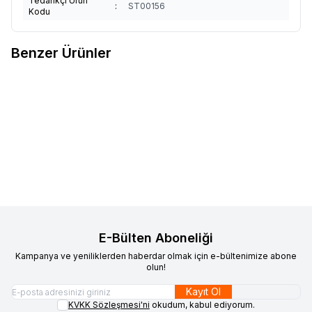
Tedarikçi Ürün
:
ST00156
Kodu
Benzer Ürünler
Kale
Kale KK850 Elektronik
Valberg
Valberg Burgas 67
Favorilere Ekle
Favorilere Ekle
Şifreli Çelik Kasa
Çelik Kasa
(1)
(1)
474.000,00
TL
Sepete Ekle
E-Bülten Aboneliği
Kampanya ve yeniliklerden haberdar olmak için e-bültenimize abone
olun!
Kayıt Ol
KVKK Sözleşmesi'ni
okudum, kabul ediyorum.