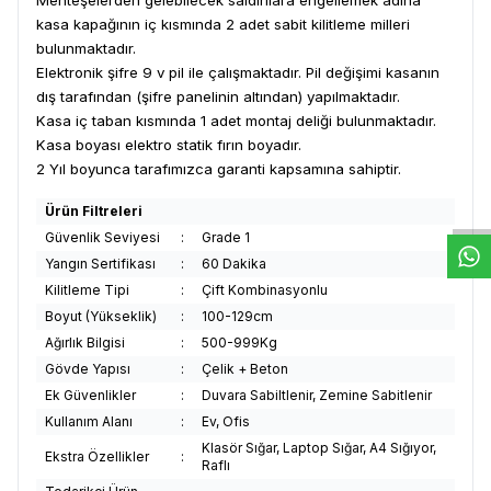
kasa kapağının iç kısmında 2 adet sabit kilitleme milleri
bulunmaktadır.
Elektronik şifre 9 v pil ile çalışmaktadır. Pil değişimi kasanın
dış tarafından (şifre panelinin altından) yapılmaktadır.
Kasa iç taban kısmında 1 adet montaj deliği bulunmaktadır.
Kasa boyası elektro statik fırın boyadır.
W
h
t
s
a
p
p
D
e
s
e
H
a
t
t
2 Yıl boyunca tarafımızca garanti kapsamına sahiptir.
Ürün Filtreleri
Güvenlik Seviyesi
:
Grade 1
Yangın Sertifikası
:
60 Dakika
Kilitleme Tipi
:
Çift Kombinasyonlu
Boyut (Yükseklik)
:
100-129cm
Ağırlık Bilgisi
:
500-999Kg
Gövde Yapısı
:
Çelik + Beton
Ek Güvenlikler
:
Duvara Sabiltlenir, Zemine Sabitlenir
Kullanım Alanı
:
Ev, Ofis
Klasör Sığar, Laptop Sığar, A4 Sığıyor,
Ekstra Özellikler
:
Raflı