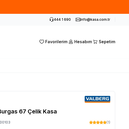
siz kupon.
444 1 690
info@kasa.com.tr
Favorilerim
Hesabım
Sepetim
Burgas 67 Çelik Kasa
00103
(1)