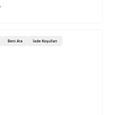
e
Beni Ara
İade Koşulları