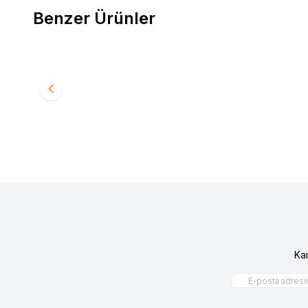
Benzer Ürünler
Kale
Kale KK850 Elektronik Şifreli Çelik Kasa
Kale
Kal
Favorilere Ekle
Favori
(1)
Ka