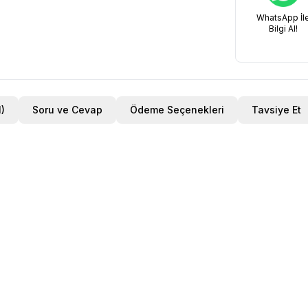
WhatsApp İl
Bilgi Al!
r (1)
Soru ve Cevap
Ödeme Seçenekleri
Tavsiye Et