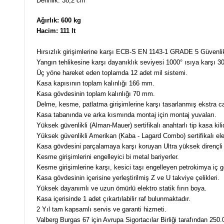
Derinlik: 38,2 cm
Ağırlık: 600 kg
Hacim: 111 lt
Hırsızlık girişimlerine karşı ECB-S EN 1143-1 GRADE 5 Güvenlik 
Yangın tehlikesine karşı dayanıklık seviyesi 1000° ısıya karşı
Üç yöne hareket eden toplamda 12 adet mil sistemi.
Kasa kapısının toplam kalınlığı 166 mm.
Kasa gövdesinin toplam kalınlığı 70 mm.
Delme, kesme, patlatma girişimlerine karşı tasarlanmış ekstra c
Kasa tabanında ve arka kısmında montaj için montaj yuvaları.
Yüksek güvenlikli (Alman-Mauer) sertifikalı anahtarlı tip kasa kilid
Yüksek güvenlikli Amerikan (Kaba - Lagard Combo) sertifikalı elekt
Kasa gövdesini parçalamaya karşı koruyan Ultra yüksek dirençli
Kesme girişimlerini engelleyici bi metal bariyerler.
Kesme girişimlerine karşı, kesici taşı engelleyen petrokimya iç 
Kasa gövdesinin içerisine yerleştirilmiş Z ve U takviye çelikleri.
Yüksek dayanımlı ve uzun ömürlü elektro statik fırın boya.
Kasa içerisinde 1 adet çıkartılabilir raf bulunmaktadır.
2 Yıl tam kapsamlı servis ve garanti hizmeti.
Valberg Burgas 67 için Avrupa Sigortacılar Birliği tarafından 250.