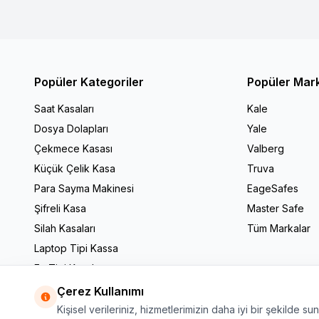
Popüler Kategoriler
Popüler Mar
Saat Kasaları
Kale
Dosya Dolapları
Yale
Çekmece Kasası
Valberg
Küçük Çelik Kasa
Truva
Para Sayma Makinesi
EageSafes
Şifreli Kasa
Master Safe
Silah Kasaları
Tüm Markalar
Laptop Tipi Kassa
Ev Tipi Kasalar
Alarmlı Çelik Kasa
Çerez Kullanımı
Kişisel verileriniz, hizmetlerimizin daha iyi bir şekilde su