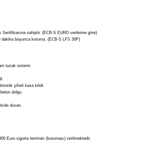
Sertifikasına sahiptir. (ECB-S EURO verilerine göre)
 30 dakika boyunca koruma. (ECB-S LFS 30P)
am tuzak sistemi.
i.
ronik şifreli kasa kilidi.
 beton dolgu.
gövde duvarı.
000 Euro sigorta teminatı (koruması) verilmektedir.