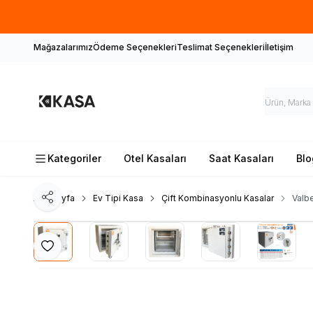
İlk defa 
Mağazalarımız
Ödeme Seçenekleri
Teslimat Seçenekleri
İletişim
Kategoriler
Otel Kasaları
Saat Kasaları
Blo
Ana Sayfa
Ev Tipi Kasa
Çift Kombinasyonlu Kasalar
Valb
Paylaş
Favoriye Ekle