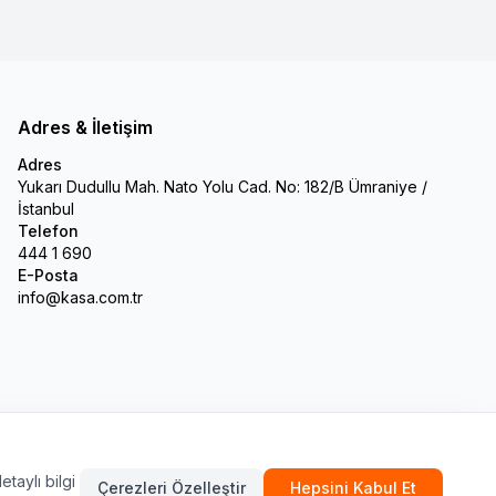
Adres & İletişim
Adres
Yukarı Dudullu Mah. Nato Yolu Cad. No: 182/B Ümraniye /
İstanbul
Telefon
444 1 690
E-Posta
info@kasa.com.tr
etaylı bilgi
Çerezleri Özelleştir
Hepsini Kabul Et