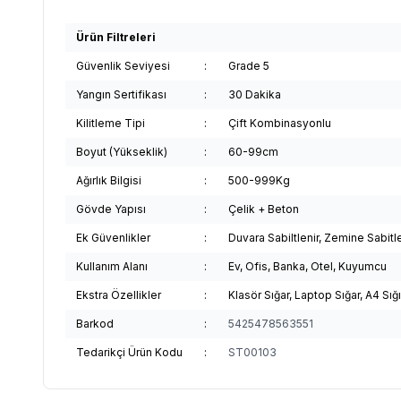
Ürün Filtreleri
Güvenlik Seviyesi
:
Grade 5
Yangın Sertifikası
:
30 Dakika
Kilitleme Tipi
:
Çift Kombinasyonlu
Boyut (Yükseklik)
:
60-99cm
Ağırlık Bilgisi
:
500-999Kg
Gövde Yapısı
:
Çelik + Beton
Ek Güvenlikler
:
Duvara Sabiltlenir, Zemine Sabitle
Kullanım Alanı
:
Ev, Ofis, Banka, Otel, Kuyumcu
Ekstra Özellikler
:
Klasör Sığar, Laptop Sığar, A4 Sığıyo
Barkod
:
5425478563551
Tedarikçi Ürün Kodu
:
ST00103