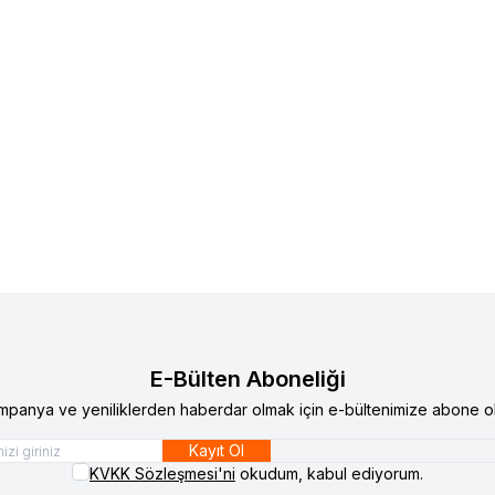
e KK600 Çift Kombinasyonlu Çelik Kasa
MasterSafe
MasterSafe 80A
lere Ekle
Favorilere Ekle
Kasa
70.000,00
TL
E-Bülten Aboneliği
mpanya ve yeniliklerden haberdar olmak için e-bültenimize abone ol
Kayıt Ol
KVKK Sözleşmesi'ni
okudum, kabul ediyorum.