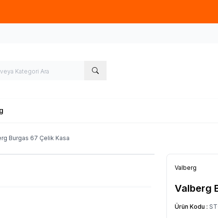
üye olup, sipariş verecek olan ziyaretçilerimize 50TL tutarında ücret
g
erg Burgas 67 Çelik Kasa
Valberg
Valberg 
Ürün Kodu :
ST